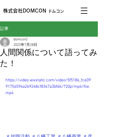
株式会社DOMCON
ドムコン
記事
domcon2
2022年7月28日
人間関係について語ってみ
た！
https://video.wixstatic.com/video/5f5186_fce09
91754594a269248cf8347a3bfd4/720p/mp4/file.
mp4
＃就職活動
＃八幡工業
＃八幡商業
＃彦