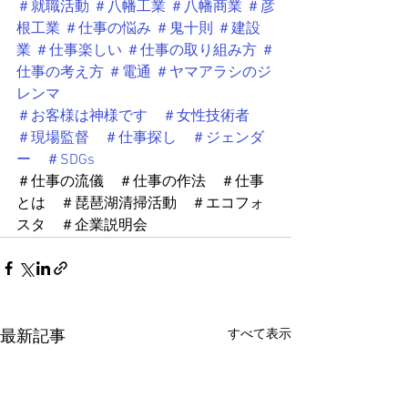
＃就職活動
＃八幡工業
＃八幡商業
＃彦
根工業
＃仕事の悩み
＃鬼十則
＃建設
業
＃仕事楽しい
＃仕事の取り組み方
＃
仕事の考え方
＃電通
＃ヤマアラシのジ
レンマ
＃お客様は神様です　＃女性技術者　
＃現場監督　＃仕事探し　＃ジェンダ
ー　＃SDGs
＃仕事の流儀　＃仕事の作法　＃仕事
とは　＃琵琶湖清掃活動　＃エコフォ
スタ　＃企業説明会
すべて表示
最新記事