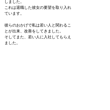
しました。
これは退職した彼女の要望を取り入れ
ています。
彼らのおかげで私は若い人と関わるこ
とが出来、改善をしてきました。
そしてまた、若い人に入社してもらえ
ました。
現在、10か月！Y君は頑張っています。
あの時、どんな思いだったのだろうと
考えたあの日があるから、今日が訪れ
たのだと思います。
取り組んできたことは何一つ無駄なこ
とはない！
いままでも！これからも！
なので皆さん！是非うちに来てくださ
い！