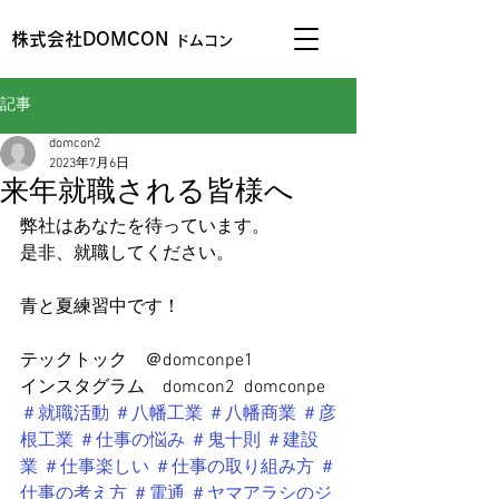
株式会社DOMCON
ドムコン
記事
domcon2
2023年7月6日
来年就職される皆様へ
弊社はあなたを待っています。
是非、就職してください。
青と夏練習中です！
テックトック　＠domconpe1
インスタグラム　domcon2  domconpe
＃就職活動
＃八幡工業
＃八幡商業
＃彦
根工業
＃仕事の悩み
＃鬼十則
＃建設
業
＃仕事楽しい
＃仕事の取り組み方
＃
仕事の考え方
＃電通
＃ヤマアラシのジ