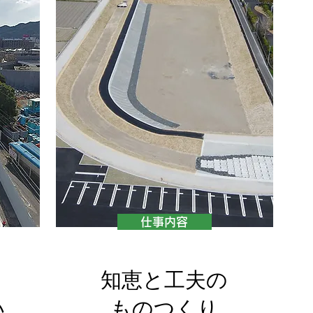
仕事内容
知恵と工夫の
い
​ものつくり