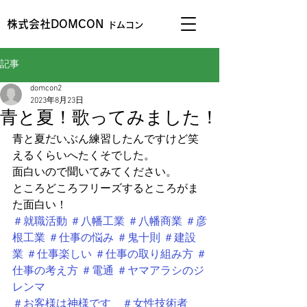
株式会社DOMCON
ドムコン
記事
domcon2
2023年8月23日
青と夏！歌ってみました！
青と夏だいぶん練習したんですけど笑
えるくらいへたくそでした。
面白いので聞いてみてください。
ところどころフリーズするところがま
た面白い！
＃就職活動
＃八幡工業
＃八幡商業
＃彦
根工業
＃仕事の悩み
＃鬼十則
＃建設
業
＃仕事楽しい
＃仕事の取り組み方
＃
仕事の考え方
＃電通
＃ヤマアラシのジ
レンマ
＃お客様は神様です　＃女性技術者　