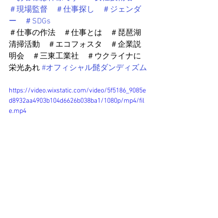
＃現場監督　＃仕事探し　＃ジェンダ
ー　＃SDGs
＃仕事の作法　＃仕事とは　＃琵琶湖
清掃活動　＃エコフォスタ　＃企業説
明会　＃三東工業社　＃ウクライナに
栄光あれ 
#オフィシャル髭ダンディズム
https://video.wixstatic.com/video/5f5186_9085e
d8932aa4903b104d6626b038ba1/1080p/mp4/fil
e.mp4